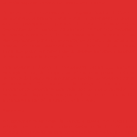
provocar sequelas graves e, até mesmo, levar à morte.
De acordo com a coordenadora do Programa Estadual de Controle
da Meningite, enfermeira Cyndi Romão, a transmissão da doença
acontece, principalmente, por meio do contato com as secreções
respiratórias de um paciente contaminado. “A meningite bacteriana
se espalha, normalmente, de uma pessoa para outra por meio das
vias respiratórias, por gotículas e secreções do nariz e da garganta de
pessoas infectadas, assintomáticas ou doentes. Já as demais
meningites podem ser transmitidas de diversas maneiras, a depender
do vírus causador da doença”, alertou.
Para prevenir a doença, a coordenadora explica que manter a
vacinação em dia, não compartilhar objetos de uso pessoal e reforçar
os hábitos de higiene são importantes medidas de prevenção contra
as meningites. “O tratamento da doença é realizado com
medicamentos específicos para cada tipo de agente causador. As
vacinas estão disponíveis nos postos de saúde de todos os 102
municípios alagoanos”, informou Cyndi Romão.
Assistência
Ao apresentar os sintomas da doença, a pessoa com suspeita de
infecção deve procurar a Unidade Básica de Saúde (UBS) mais
próxima de sua residência para receber atendimento adequado. Após