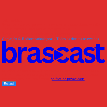
Leia também
Sesau orienta como prevenir doenças mais comuns durante verão
Uncisal promove simpósio de inovação em saúde
Sorriso de Plantão abre seleção para novos palhaços de hospital
Copyright © Radiocenarioalagoas - Todos os direitos reservados.
Nosso site usa cookies e outras tecnologias para que nós e nossos
parceiros possamos lembrar de você e entender como você usa o
site. Ao continuar a navegação neste site será considerado como
consentimento implícito à nossa
política de privacidade
.
Entendi