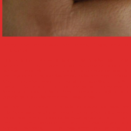
Doença pode ser causada por bactéria, fungos, vírus ou
protozoários.
Caracterizada pelo processo inflamatório das camadas mais internas
de tecido que cobre o cérebro, a meningite pode ser causada por
bactérias, fungos, vírus ou protozoários. Os principais sintomas são
dor e rigidez na nuca, manchas avermelhadas pelo corpo, cefaléia,
febre, convulsões, vômito e demandam atendimento médico
imediato. Enquadrada no rol das doenças imunopreveníveis, a
Secretaria de Estado da Saúde (Sesau) orienta a população sobre a
importância de medidas preventivas e assistenciais.
Isso porque, a meningite é causada, na maioria dos casos, por
infecções virais e bacterianas, podendo ter variações na intensidade
dos sintomas. A viral, na maioria das vezes, apresenta quadro clínico
leve e de menor gravidade, evoluindo de forma benigna. Já a
meningite bacteriana, é o tipo mais severo, pelo potencial de