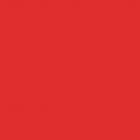
a avaliação médica, caso seja identificada a suspeita do diagnóstico,
o paciente será encaminhado a uma unidade de referência. Em casos
com sintomas mais complexos, as Unidades de Pronto Atendimento
(UPAs) funcionam 24 horas por dia para acolher a demanda
espontânea.
Prevenção:
A Rede Pública de Saúde oferece vacina contra as formas mais
graves de meningite, que são:
Meningocócica Conjugada C: Doença Meningocócica causada pelo
meningococo do sorogrupo C, para crianças de 3 e 5 meses, com
reforço ao 1 ano de idade;
Meningocócica Conjugada A, C, W e Y: Doença Meningocócica
causada pelos meningococos dos sorogrupos A, C, W e Y, para
adolescentes de 11 a 14 anos;
Pentavalente: Doença Meningocócica causada pela bactéria
Haemophilus influenzae tipo b, para crianças de 2, 4 e 6 meses de
idade;
Pneumocócica conjugada 10-valente: Meningite causada por 10
sorotipos de streptococcus pneumoniae, para crianças de 2 e 4
meses, com reforço ao 1 ano de idade;